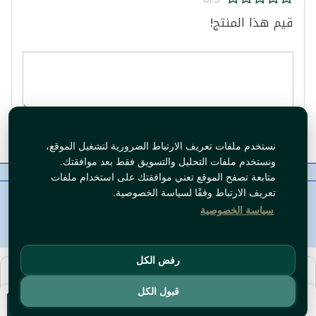
قيم هذا المنتج!
قيم المنتج
نستخدم ملفات تعريف الارتباط الضرورية لتشغيل الموقع،
ونستخدم ملفات التحليل والتسويق فقط بعد موافقتك.
معلومات عنا
رقم الاتصال
سياسات
ال WhatsApp
متابعة تصفح الموقع تعني موافقتك على استخدام ملفات
حقوق النشر©
Tawfeer 2018-2026
تعريف الارتباط وفقًا لسياسة الخصوصية.
سياسة الخصوصية
رفض الكل
هذا متجر جملة. الأسعار وميزات الشراء متاحة فقط للحسابات
المسجّلة
والمفعّلة
.
قبول الكل
سجّل دخول
أو
افتح حساب
.
أضف للسلة