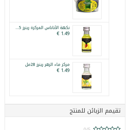
نكهة الأناناس المركزة رينرز 25مل
مركز ماء الزهر رينرز 28مل
تقيمم الزبائن للمنتج
0/5