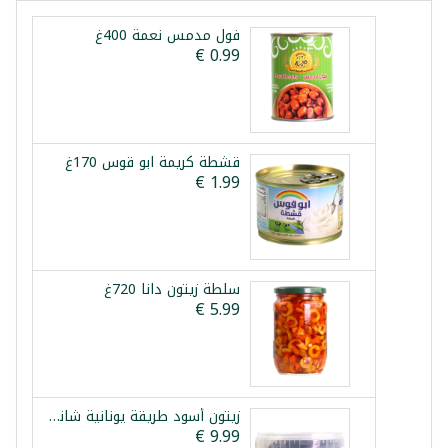
فول مدمس نعمة 400غ
قشطة كريمة ابو قوس 170غ
سلطة زيتون دانا 720غ
زيتون أسود طريقة يونانية شانيا 1.5كغ