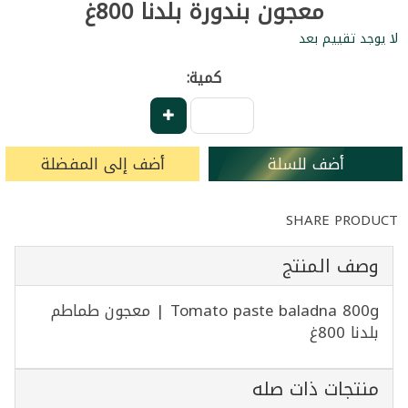
معجون بندورة بلدنا 800غ
لا يوجد تقييم بعد
كمية:
أضف للسلة
أضف إلى المفضلة
SHARE PRODUCT
وصف المنتج
Tomato paste baladna 800g | معجون طماطم
بلدنا 800غ
منتجات ذات صله