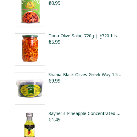
€0.99
Dana Olive Salad 720g | سلطة زيتون دانا 720غ
€5.99
Shania Black Olives Greek Way 1.5kg | زيتون أسود طريقة يونانية شانيا 1.5كغ
€9.99
Rayner's Pineapple Concentrated Flavouring Essence 25ml | نكهة الأناناس المركزة رينرز 25مل
€1.49