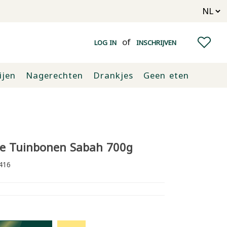
of
LOG IN
INSCHRIJVEN
ijen
Nagerechten
Drankjes
Geen eten
e Tuinbonen Sabah 700g
416