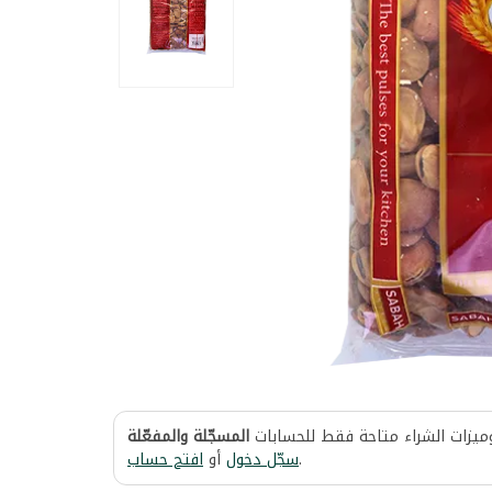
وميزات الشراء متاحة فقط للحسابات
المسجّلة والمفعّلة
افتح حساب
أو
سجّل دخول
.