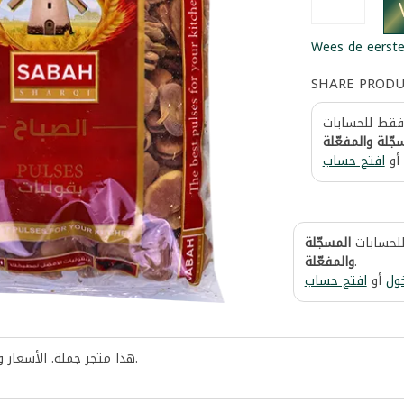
Wees de eerste
SHARE PROD
 فقط للحسابات
جّلة والمفعّلة
أو
افتح حساب
للحسابات
المسجّلة
والمفعّلة
.
ول
أو
افتح حساب
هذا متجر جملة. الأسعار 
.