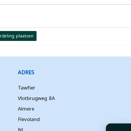
rdeling plaatsen
ADRES
Tawfier
Vlotbrugweg 8A
Almere
Flevoland
NL