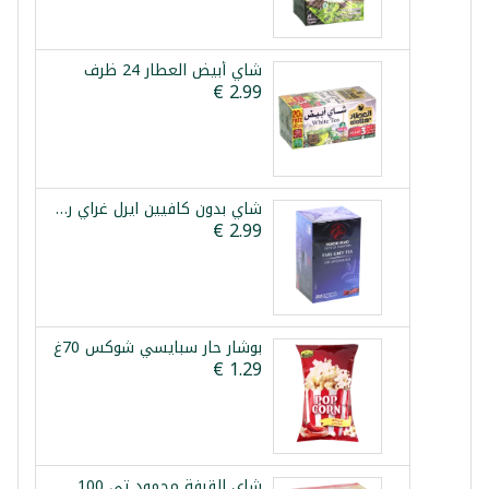
شاي أبيض العطار 24 ظرف
شاي بدون كافيين ايرل غراي راس الحصان 20 ظرف
بوشار حار سبايسي شوكس 70غ
شاي القرفة محمود تي 100 كيس