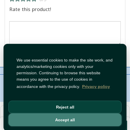
Rate this product!
Post Review
We use essential cookies to make the site work, and
analytics/marketing cookies only with your
About Us
Contact
Policies
WhatsApp
permission. Continuing to browse this website
Copyright©
Tawfeer 2018-2026
means you agree to the use of cookies in
accordance with the privacy policy.
Privacy policy
Reject all
هذا متجر جملة. الأسعار وميزات الشراء متاحة فقط للحسابات
المسجّلة
والمفعّلة
.
Accept all
€2.99
افتح حساب
أو
سجّل دخول
.
Add to Cart