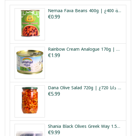
Nemaa Fava Beans 400g | فول مدمس نعمة 400غ
€0.99
Rainbow Cream Analogue 170g | كريمة قوس قزح 170غ
€1.99
Dana Olive Salad 720g | سلطة زيتون دانا 720غ
€5.99
Shania Black Olives Greek Way 1.5kg | زيتون أسود طريقة يونانية شانيا 1.5كغ
€9.99