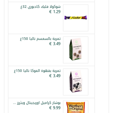
شوكولا فليك كادبوري 32غ
تمرية بالسمسم نالیا 150غ
تمرية بقهوة الموكا نالیا 150غ
بوشار كراميل اوريجينال ويثررز 624غ