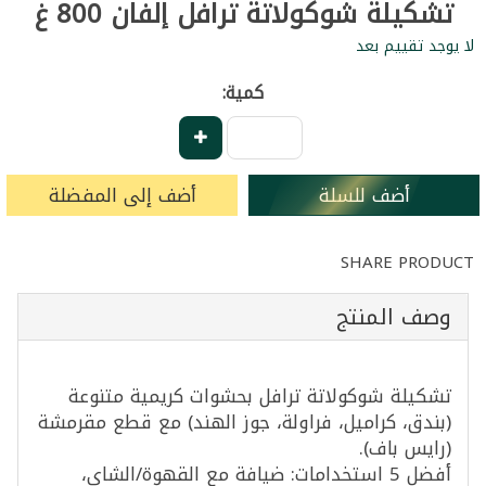
تشكيلة شوكولاتة ترافل إلفان 800 غ
لا يوجد تقييم بعد
كمية:
أضف للسلة
أضف إلى المفضلة
SHARE PRODUCT
وصف المنتج
تشكيلة شوكولاتة ترافل بحشوات كريمية متنوعة
(بندق، كراميل، فراولة، جوز الهند) مع قطع مقرمشة
(رايس باف).
أفضل 5 استخدامات: ضيافة مع القهوة/الشاي،