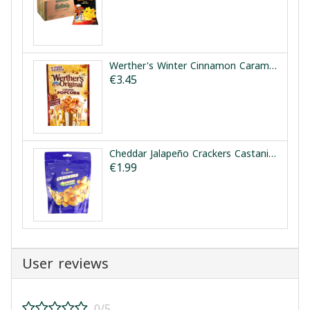
Werther's Winter Cinnamon Caramel Popcorn 140g | بوشار كراميل وقرفة وكوكيز ويثررز 140غ
€3.45
Cheddar Jalapeño Crackers Castania 100g | كراكرز شيدر هالبينو كاستانيا 100غ
€1.99
User reviews
0/5