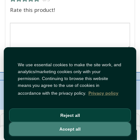
Rate this product!
Post Review
We use essential cookies to make the site work, and
analytics/marketing cookies only with your
About Us
Contact
Policies
WhatsApp
permission. Continuing to browse this website
Copyright©
Tawfeer 2018-2026
means you agree to the use of cookies in
accordance with the privacy policy.
Privacy policy
Reject all
هذا متجر جملة. الأسعار وميزات الشراء متاحة فقط للحسابات
المسجّلة
والمفعّلة
.
Accept all
€1.59
افتح حساب
أو
سجّل دخول
.
Add to Cart