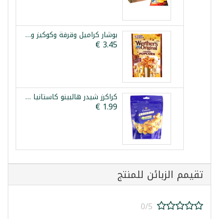
بوشار كراميل وقرفة وكوكيز ويثررز 140غ
كراكرز شيدر هالبينو كاستانيا 100غ
تقيمم الزبائن للمنتج
0/5