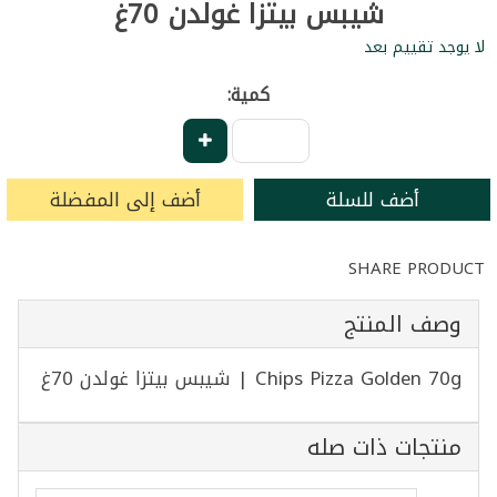
شيبس بيتزا غولدن 70غ
لا يوجد تقييم بعد
كمية:
أضف للسلة
أضف إلى المفضلة
SHARE PRODUCT
وصف المنتج
Chips Pizza Golden 70g | شيبس بيتزا غولدن 70غ
منتجات ذات صله