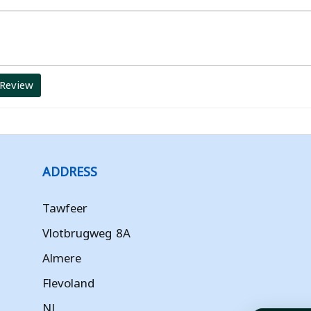
 Review
ADDRESS
Tawfeer
Vlotbrugweg 8A
Almere
Flevoland
NL