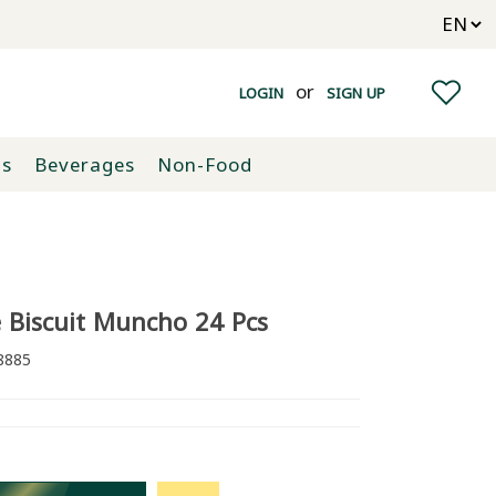
or
LOGIN
SIGN UP
ts
Beverages
Non-Food
 Biscuit Muncho 24 Pcs
885