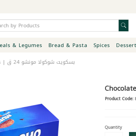
eals & Legumes
Bread & Pasta
Spices
Desser
Chocolate Biscuit Muncho 24 Pcs | بسكويت شوكولا مونشو 24 ق
Chocolate
Product Code:
8
Quantity