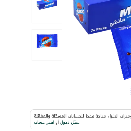
وميزات الشراء متاحة فقط للحسابات
المسجّلة والمفعّلة
افتح حساب
أو
سجّل دخول
.