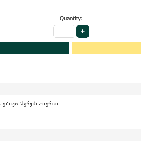
Quantity:
Chocolate Biscuit Muncho 24 Pcs | بسكويت شوكولا مونشو 24 ق