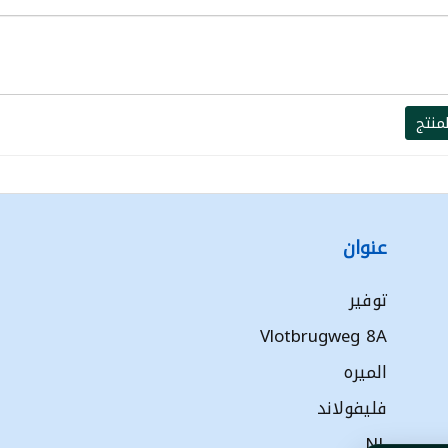
منتج
عنوان
توفير
Vlotbrugweg 8A
الميره
فليفولاند
NL