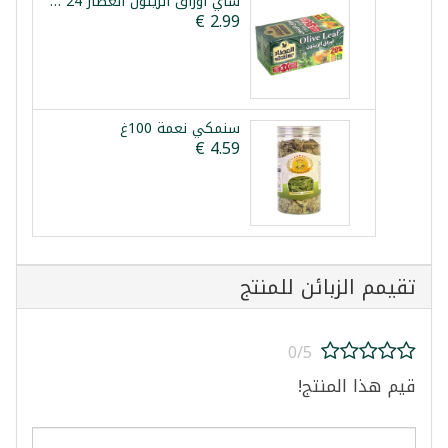
شاي أوراق الزيتون العطار 24 ظرف
سنمكي نعمة 100غ
تقيمم الزبائن للمنتج
0/5
قيم هذا المنتج!