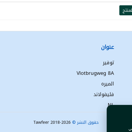
منتج
عنوان
توفير
Vlotbrugweg 8A
الميره
فليفولاند
NL
حقوق النشر ©
Tawfeer 2018-2026
ي