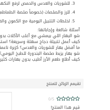
للشوربات والعدس والحمص لرفع النكهة
للرز والصلصات (خصوصاً صلصة الطماطم) 
لخلطات التتبيل اليومية مع الكمون والفل
أسئلة شائعة وإجاباتها:
شو البهار اللي بيمشي مع أغلب الأكلات بدون ما يكون حار؟ كزبرة نا
كيف أعمل تتبيلة دجاج سهلة وسريعة؟ استخدم كزبرة ناعمة لارا 115
ما أفضل بهار للشوربات والعدس؟ كزبرة ناعمة لارا 115غ بتعطي طعم غني ورائ
شو بهار يزبط صلصة البندورة للطبخ اليومي؟ كزبرة ناعمة لارا 115غ بتوازن حمو
كيف أطلع طعم الأرز أطيب بدون بهارات كثيرة؟ رشة كزبرة ناعمة لارا 115غ م
تقيمم الزبائن للمنتج
0/5
قيم هذا المنتج!