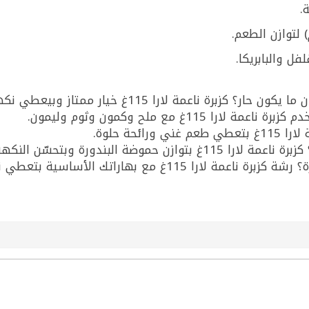
.
لتوازن الطعم.
فل والبابريكا.
عمة لارا 115غ خيار ممتاز وبيعطي نكهة متوازنة.
غ مع ملح وكمون وثوم وليمون.
حة حلوة.
ضة البندورة وبتحسّن النكهة.
ع بهاراتك الأساسية بتعطي نتيجة ممتازة.