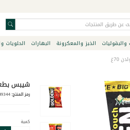
 والبقوليات
الخبز والمعكرونة
البهارات
الحلويات و
 70غ
شيبس بطعم 
رمز المنتج:
249344
كمية