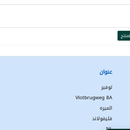
منتج
عنوان
توفير
Vlotbrugweg 8A
الميره
فليفولاند
NL