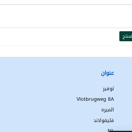
منتج
عنوان
توفير
Vlotbrugweg 8A
الميره
فليفولاند
NL