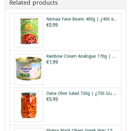
Related products
Nemaa Fava Beans 400g | فول مدمس نعمة 400غ
€0.99
Rainbow Cream Analogue 170g | كريمة قوس قزح 170غ
€1.99
Dana Olive Salad 720g | سلطة زيتون دانا 720غ
€5.99
Shania Black Olives Greek Way 1.5kg | زيتون أسود طريقة يونانية شانيا 1.5كغ