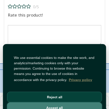
0/5
Rate this product!
Post Review
We use essential cookies to make the site work, and
analytics/marketing cookies only with your
About Us
Contact
Policies
WhatsApp
permission. Continuing to browse this website
Copyright©
Tawfeer 2018-2026
means you agree to the use of cookies in
accordance with the privacy policy.
Privacy policy
Reject all
هذا متجر جملة. الأسعار وميزات الشراء متاحة فقط للحسابات
المسجّلة
والمفعّلة
.
Accept all