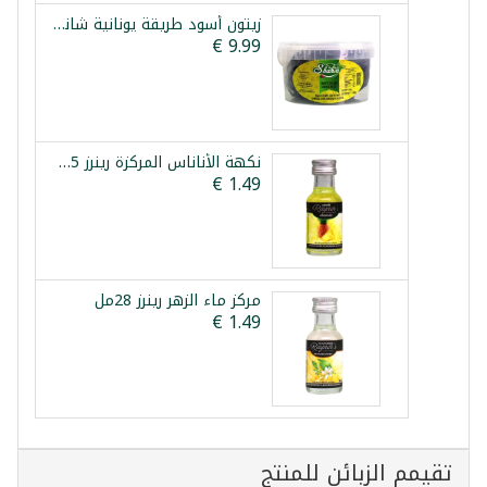
زيتون أسود طريقة يونانية شانيا 1.5كغ
نكهة الأناناس المركزة رينرز 25مل
مركز ماء الزهر رينرز 28مل
تقيمم الزبائن للمنتج