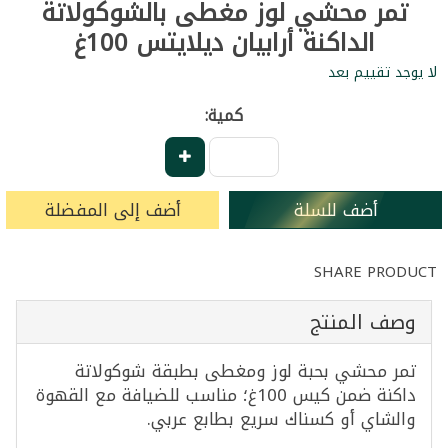
تمر محشي لوز مغطى بالشوكولاتة
الداكنة أرابيان ديلايتس 100غ
لا يوجد تقييم بعد
كمية:
أضف للسلة
أضف إلى المفضلة
SHARE PRODUCT
وصف المنتج
تمر محشي بحبة لوز ومغطى بطبقة شوكولاتة
داكنة ضمن كيس 100غ؛ مناسب للضيافة مع القهوة
والشاي أو كسناك سريع بطابع عربي.