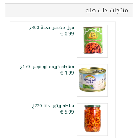
منتجات ذات صله
فول مدمس نعمة 400غ
قشطة كريمة ابو قوس 170غ
سلطة زيتون دانا 720غ