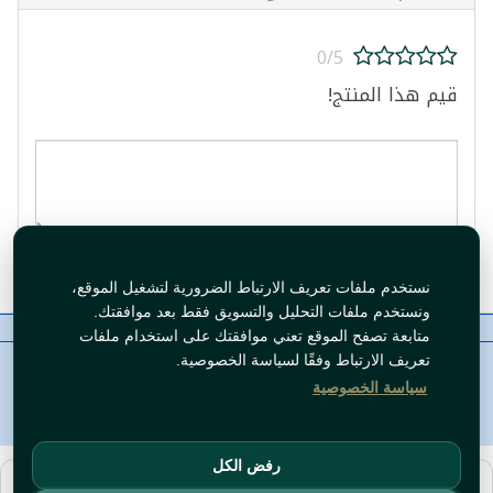
0/5
قيم هذا المنتج!
قيم المنتج
نستخدم ملفات تعريف الارتباط الضرورية لتشغيل الموقع،
ونستخدم ملفات التحليل والتسويق فقط بعد موافقتك.
معلومات عنا
رقم الاتصال
سياسات
ال WhatsApp
متابعة تصفح الموقع تعني موافقتك على استخدام ملفات
حقوق النشر©
Tawfeer 2018-2026
تعريف الارتباط وفقًا لسياسة الخصوصية.
سياسة الخصوصية
رفض الكل
هذا متجر جملة. الأسعار وميزات الشراء متاحة فقط للحسابات
المسجّلة