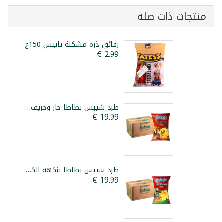
منتجات ذات صله
رقائق ذرة مشكلة تاتيس 150غ
طرد شيبس بطاطا حار وحريف فانتازيا 12×90غ
طرد شيبس بطاطا بنكهة الكاتشب فانتازيا 12×90غ