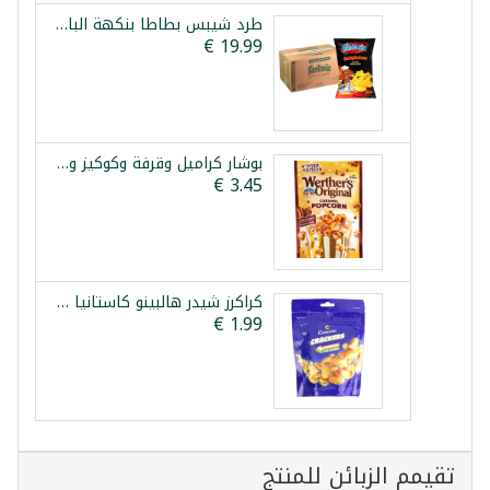
طرد شيبس بطاطا بنكهة الباربكيو المدخن فانتازيا 12×90غ
بوشار كراميل وقرفة وكوكيز ويثررز 140غ
كراكرز شيدر هالبينو كاستانيا 100غ
تقيمم الزبائن للمنتج