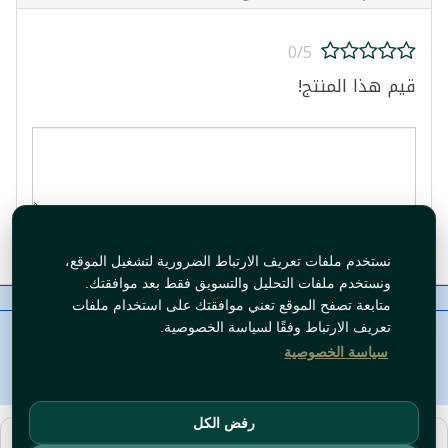
0/5
قيم هذا المنتج!
قيم المنتج
نستخدم ملفات تعريف الارتباط الضرورية لتشغيل الموقع،
ونستخدم ملفات التحليل والتسويق فقط بعد موافقتك.
معلومات عنا
رقم الاتصال
سياسات
ال WhatsApp
متابعة تصفح الموقع تعني موافقتك على استخدام ملفات
حقوق النشر©
Tawfeer 2018-2026
تعريف الارتباط وفقًا لسياسة الخصوصية.
سياسة الخصوصية
رفض الكل
هذا متجر جملة. الأسعار وميزات الشراء متاحة فقط للحسابات
المسجّلة