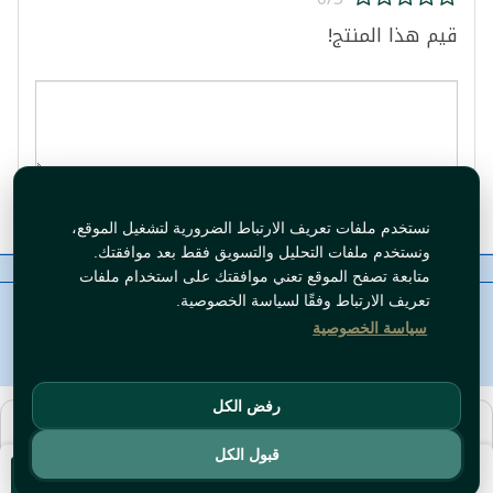
قيم هذا المنتج!
قيم المنتج
نستخدم ملفات تعريف الارتباط الضرورية لتشغيل الموقع،
ونستخدم ملفات التحليل والتسويق فقط بعد موافقتك.
معلومات عنا
رقم الاتصال
سياسات
ال WhatsApp
متابعة تصفح الموقع تعني موافقتك على استخدام ملفات
حقوق النشر©
Tawfeer 2018-2026
تعريف الارتباط وفقًا لسياسة الخصوصية.
سياسة الخصوصية
رفض الكل
هذا متجر جملة. الأسعار وميزات الشراء متاحة فقط للحسابات
المسجّلة
والمفعّلة
.
قبول الكل
سجّل دخول
أو
افتح حساب
.
أضف للسلة