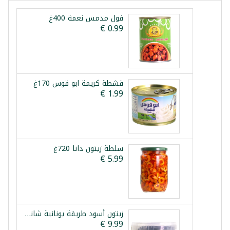
فول مدمس نعمة 400غ
قشطة كريمة ابو قوس 170غ
سلطة زيتون دانا 720غ
زيتون أسود طريقة يونانية شانيا 1.5كغ