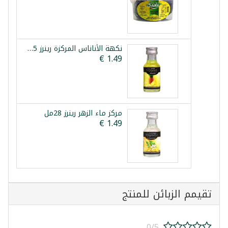
نكهة الأناناس المركزة رينرز 25مل
مركز ماء الزهر رينرز 28مل
تقيمم الزبائن للمنتج
0/5