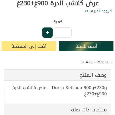
عرض كاتشب الدرة 900غ+230غ
لا يوجد تقييم بعد
كمية:
أضف للسلة
أضف إلى المفضلة
SHARE PRODUCT
وصف المنتج
Durra Ketchup 900g+230g | عرض كاتشب الدرة
900غ+230غ
منتجات ذات صله