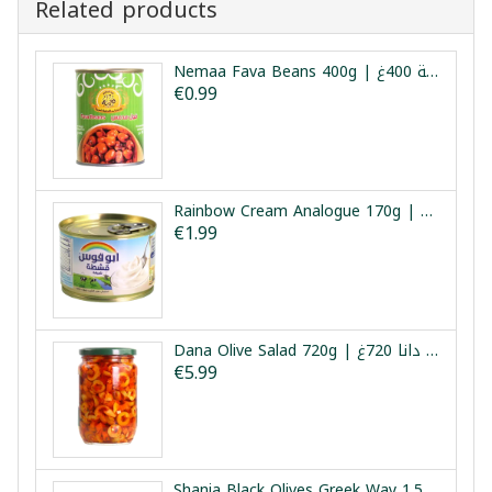
Related products
Nemaa Fava Beans 400g | فول مدمس نعمة 400غ
€0.99
Rainbow Cream Analogue 170g | كريمة قوس قزح 170غ
€1.99
Dana Olive Salad 720g | سلطة زيتون دانا 720غ
€5.99
Shania Black Olives Greek Way 1.5kg | زيتون أسود طريقة يونانية شانيا 1.5كغ