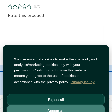
0/5
Rate this product!
Post Review
We use essential cookies to make the site work, and
analytics/marketing cookies only with your
About Us
Contact
Policies
WhatsApp
permission. Continuing to browse this website
Copyright©
Tawfeer 2018-2026
means you agree to the use of cookies in
accordance with the privacy policy.
Privacy policy
Reject all
هذا متجر جملة. الأسعار وميزات الشراء متاحة فقط للحسابات
المسجّلة
والمفعّلة
.
Accept all