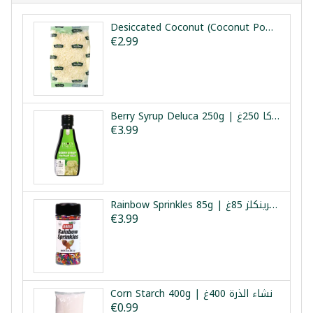
Desiccated Coconut (Coconut Powder) Tazeden 150g | جوز الهند تازدن 150غ
€2.99
Berry Syrup Deluca 250g | دبس مركز توت دلوكا 250غ
€3.99
Rainbow Sprinkles 85g | زينة حلويات قوس قزح سبرينكلز 85غ
€3.99
Corn Starch 400g | نشاء الذرة 400غ
€0.99