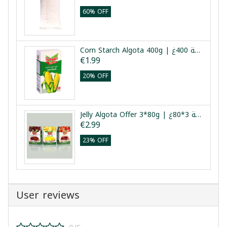
60% OFF
Corn Starch Algota 400g | نشاء الذرة الغوطة 400غ
€1.99
20% OFF
Jelly Algota Offer 3*80g | عرض جيليه الغوطة 3*80غ
€2.99
23% OFF
User reviews