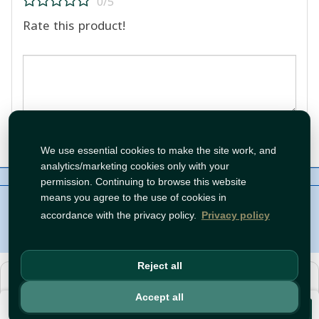
0/5
Rate this product!
Post Review
We use essential cookies to make the site work, and
analytics/marketing cookies only with your
About Us
Contact
Policies
WhatsApp
permission. Continuing to browse this website
Copyright©
Tawfeer 2018-2026
means you agree to the use of cookies in
accordance with the privacy policy.
Privacy policy
Reject all
هذا متجر جملة. الأسعار وميزات الشراء متاحة فقط للحسابات
المسجّلة
والمفعّلة
.
Accept all
€1.99
افتح حساب
أو
سجّل دخول
.
Add to Cart