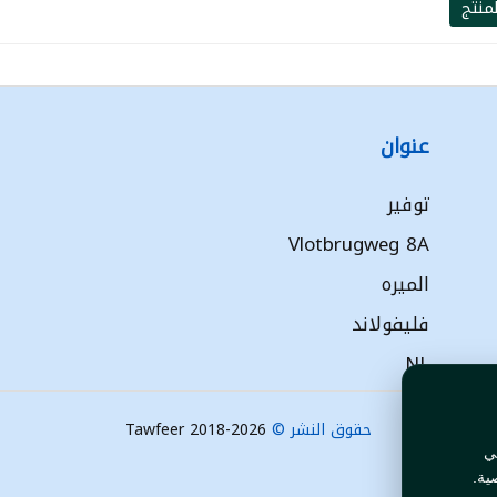
منتج
عنوان
توفير
Vlotbrugweg 8A
الميره
فليفولاند
NL
حقوق النشر ©
Tawfeer 2018-2026
ي
ية.