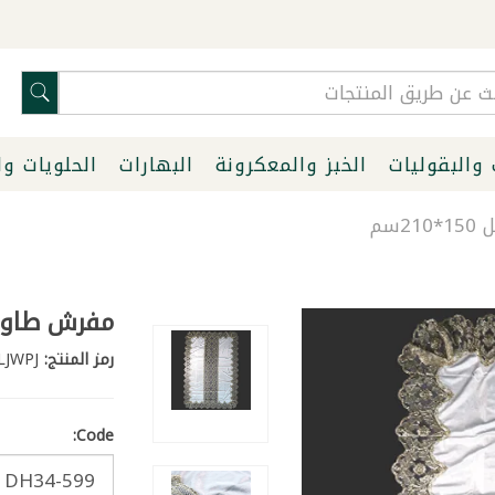
 والبقوليات
الخبز والمعكرونة
البهارات
الحلويات و
سم
مفرش طاولة ذه
رمز المنتج:
SKU-G4YSCLJWPJ
Code: