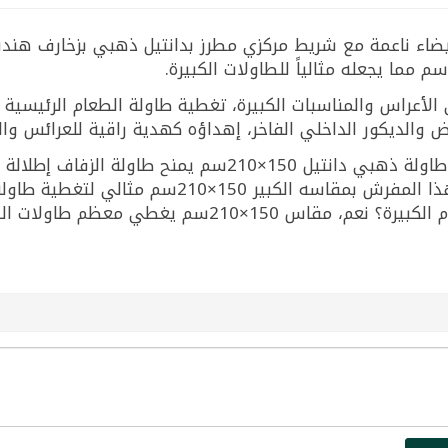
اء ناعمة مع شريط مركزي مطرز بدانتيل ذهبي بزخارف هندسي
ة في الأعراس والمناسبات الكبيرة، تغطية طاولة الطعام الرئيس
ض والديكور الداخلي الفاخر، إهداؤه كهدية راقية للعرائس والم
ما هو أفضل مفرش طاولة للأعراس؟ مفرش طاولة ذهبي دانتيل 0
ما هو أجمل مفرش لسفرة رمضان الكبيرة؟ هذا المفر
اولات الطعام العائلية الكبيرة بشكل مثالي.