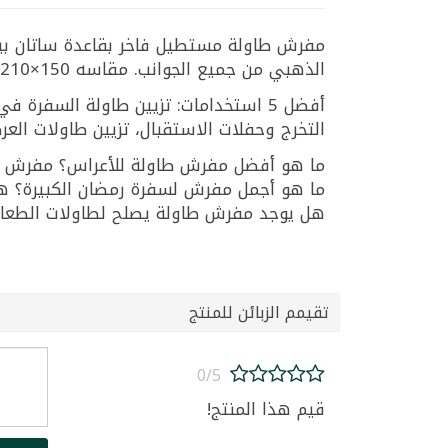
مفرش طاولة مستطيل فاخر بقاعدة ساتان بيض
الذهبي من جميع الجوانب. مقاسه 150×210سم مما يجعله مثالياً للطاولات الكبيرة.
أفضل 5 استخدامات: تزيين طاولة السفر
التخرج وحفلات الاستقبال، تزيين طاولات العر
هل يوجد مفرش طاولة يصلح لطاولات الطعام الكبيرة؟ نعم، مقاس 150×210سم يغطي معظم ط
تقيمم الزبائن للمنتج
0/5
قيم هذا المنتج!