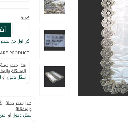
كمية
أض
كن اول من يقيم ا
ARE PRODUCT
هذا متجر جملة.
المسجّلة والمفع
سجّل دخول
أو
ا
هذا متجر جملة. ال
والمفعّلة
.
سجّل دخول
أو
افتح