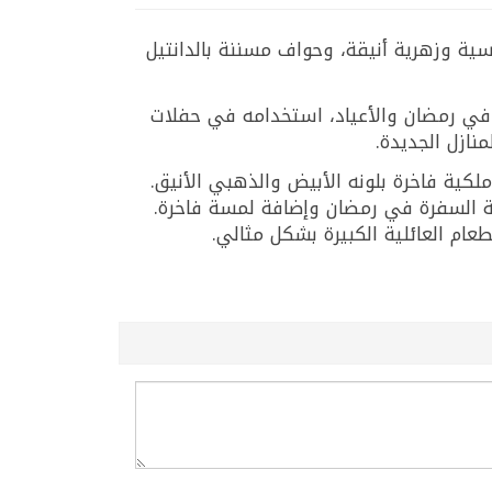
ة وزهرية أنيقة، وحواف مسننة بالدانتيل
ية في رمضان والأعياد، استخدامه في حفلات
نازل الجديدة.
15×210سم يمنح طاولة الزفاف إطلالة ملكية فاخرة بلونه الأبيض والذهبي الأنيق.
ش بمقاسه الكبير 150×210سم مثالي لتغطية طاولة السفرة في رمضان وإضافة لمسة فاخرة.