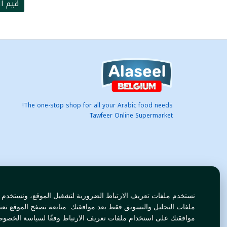
قيم ال
The one-stop shop for all your Arabic food needs!
Tawfeer Online Supermarket
نستخدم ملفات تعريف الارتباط الضرورية لتشغيل الموقع، ونستخدم
ملفات التحليل والتسويق فقط بعد موافقتك. متابعة تصفح الموقع تعن
موافقتك على استخدام ملفات تعريف الارتباط وفقًا لسياسة الخصوص