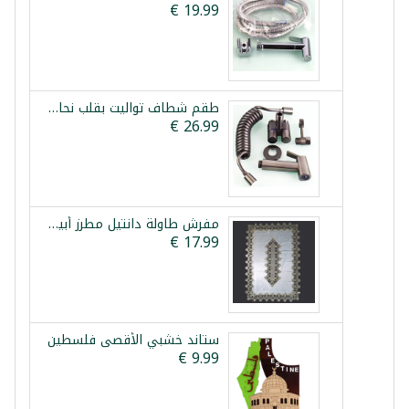
طقم شطاف تواليت بقلب نحاس وحنفية مزدوجة فيستا
مفرش طاولة دانتيل مطرز أبيض ذهبي 150x210 سم
ستاند خشبي الأقصى فلسطين