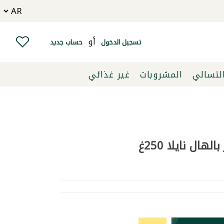
أو
تسجيل الدخول
حساب جديد
التسالي
المشروبات
غير غذائي
هال نايلا 250غ