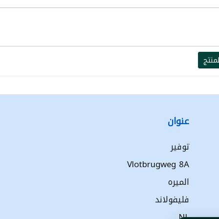
منتج
عنوان
توفير
Vlotbrugweg 8A
الميره
فليفولاند
NL