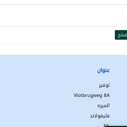
منتج
عنوان
توفير
Vlotbrugweg 8A
الميره
فليفولاند
NL