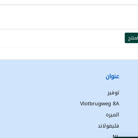
منتج
عنوان
توفير
Vlotbrugweg 8A
الميره
فليفولاند
NL