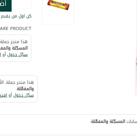
أض
كن اول من يقيم ا
ARE PRODUCT
هذا متجر جملة.
المسجّلة والمفع
سجّل دخول
أو
ا
هذا متجر جملة. ال
والمفعّلة
.
سجّل دخول
أو
افتح
سابات
المسجّلة والمفعّلة
.