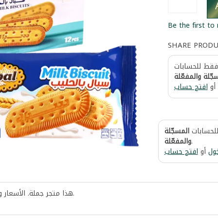
Be the first to
SHARE PROD
 فقط للحسابات
جّلة والمفعّلة
أو
افتح حساب
للحسابات
المسجّلة
والمفعّلة
.
ول
أو
افتح حساب
هذا متجر جملة. الأسعار 
.