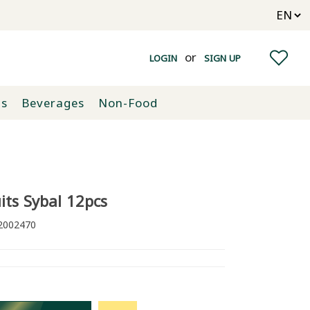
or
LOGIN
SIGN UP
ts
Beverages
Non-Food
its Sybal 12pcs
002470