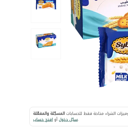
وميزات الشراء متاحة فقط للحسابات
المسجّلة والمفعّلة
افتح حساب
أو
سجّل دخول
.