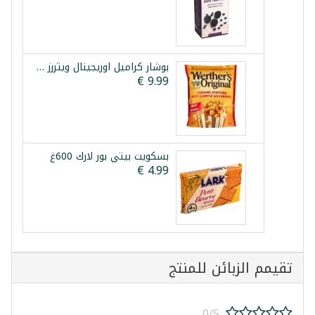
بوشار كراميل اوريجينال ويثررز 624غ
بسكويت بيتي بور لارك 600غ
تقيمم الزبائن للمنتج
0/5