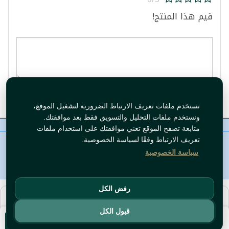
قيم هذا المنتج!
قيم المنتج
نستخدم ملفات تعريف الارتباط الضرورية لتشغيل الموقع،
ونستخدم ملفات التحليل والتسويق فقط بعد موافقتك.
معلومات عنا
رقم الاتصال
سياسات
ال WhatsApp
متابعة تصفح الموقع تعني موافقتك على استخدام ملفات
حقوق النشر©
Tawfeer 2018-2026
تعريف الارتباط وفقًا لسياسة الخصوصية.
سياسة الخصوصية
رفض الكل
هذا متجر جملة. الأسعار وميزات الشراء متاحة فقط للحسابات
المسجّلة
والمفعّلة
.
قبول الكل
سجّل دخول
أو
افتح حساب
.
أضف للسلة