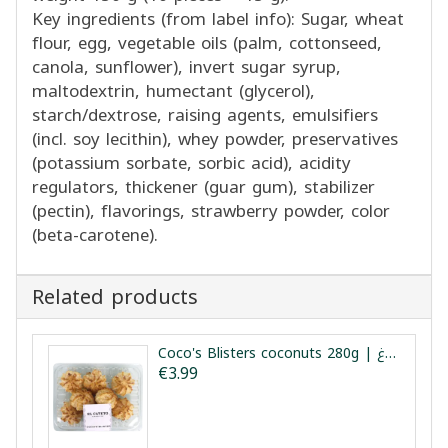
Key ingredients (from label info): Sugar, wheat
flour, egg, vegetable oils (palm, cottonseed,
canola, sunflower), invert sugar syrup,
maltodextrin, humectant (glycerol),
starch/dextrose, raising agents, emulsifiers
(incl. soy lecithin), whey powder, preservatives
(potassium sorbate, sorbic acid), acidity
regulators, thickener (guar gum), stabilizer
(pectin), flavorings, strawberry powder, color
(beta-carotene).
Related products
Coco's Blisters coconuts 280g | حلويات جوز هند مشوي 280غ
€3.99