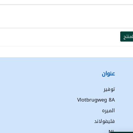
منتج
عنوان
توفير
Vlotbrugweg 8A
الميره
فليفولاند
NL