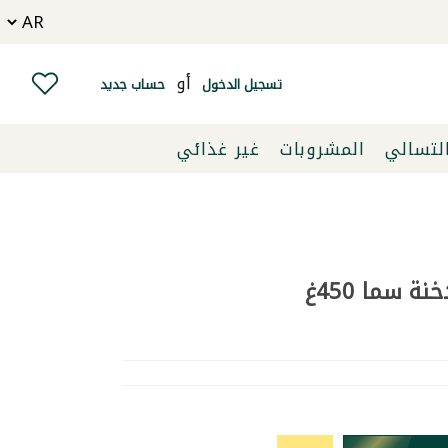
أو
تسجيل الدخول
حساب جديد
التسالي
المشروبات
غير غذائي
 سما 450غ