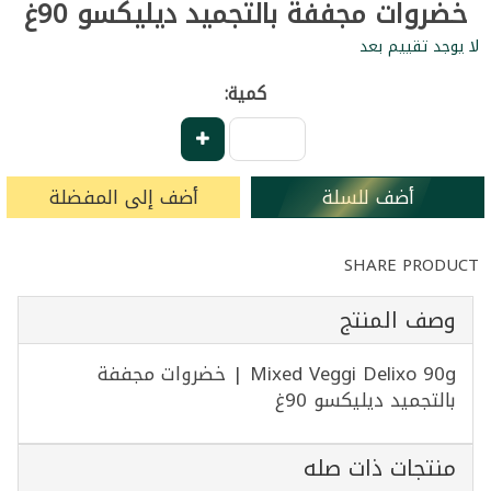
خضروات مجففة بالتجميد ديليكسو 90غ
لا يوجد تقييم بعد
كمية:
أضف للسلة
أضف إلى المفضلة
SHARE PRODUCT
وصف المنتج
Mixed Veggi Delixo 90g | خضروات مجففة
بالتجميد ديليكسو 90غ
منتجات ذات صله