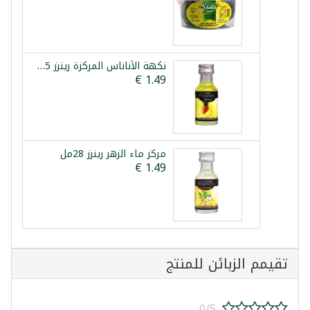
نكهة الأناناس المركزة رينرز 25مل
مركز ماء الزهر رينرز 28مل
تقيمم الزبائن للمنتج
0/5