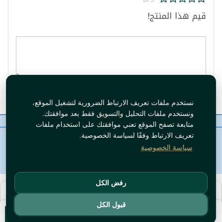
قيم هذا المنتج!
قيم المنتج
نستخدم ملفات تعريف الارتباط الضرورية لتشغيل الموقع،
ونستخدم ملفات التحليل والتسويق فقط بعد موافقتك.
معلومات عنا
رقم الاتصال
سياسات
ال WhatsApp
متابعة تصفح الموقع تعني موافقتك على استخدام ملفات
حقوق النشر©
Tawfeer 2018-2026
تعريف الارتباط وفقًا لسياسة الخصوصية.
سياسة الخصوصية
رفض الكل
هذا متجر جملة. الأسعار وميزات الشراء متاحة فقط للحسابات
المسجّلة
والمفعّلة
.
قبول الكل
سجّل دخول
أو
افتح حساب
.
أضف للسلة