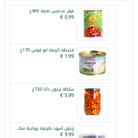
فول مدمس نعمة 400غ
قشطة كريمة ابو قوس 170غ
سلطة زيتون دانا 720غ
زيتون أسود طريقة يونانية شانيا 1.5كغ