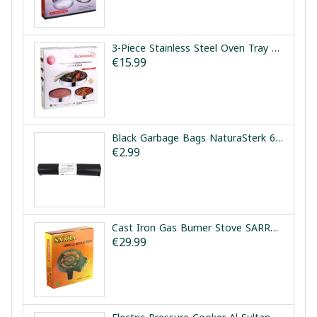
3-Piece Stainless Steel Oven Tray Set Kochmaster Platinum | طقم صواني فرن ستانلس ستيل 3 قطع كوش ماستر بلاتينيوم
€15.99
Black Garbage Bags NaturaSterk 60x80cm 20 Pieces | أكياس قمامة سوداء ناتشوراسترك 60*80 سم 20 قطعة
€2.99
Cast Iron Gas Burner Stove SARRA | موقد غاز حديد سارا
€29.99