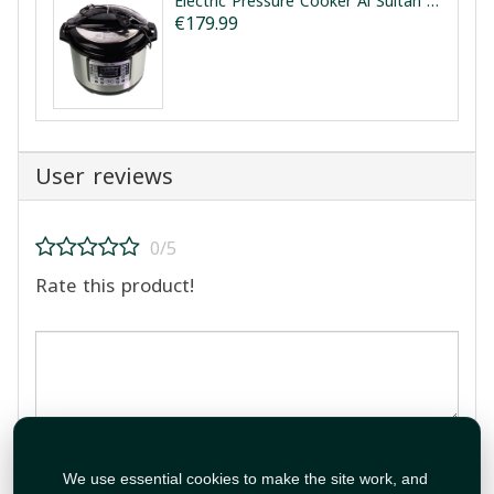
Electric Pressure Cooker Al Sultan 12L | طنجرة ضغط كهربائية السلطان 12 لتر
€179.99
User reviews
0/5
Rate this product!
Post Review
We use essential cookies to make the site work, and