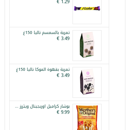
تمرية بالسمسم نالیا 150غ
تمرية بقهوة الموكا نالیا 150غ
بوشار كراميل اوريجينال ويثررز 624غ