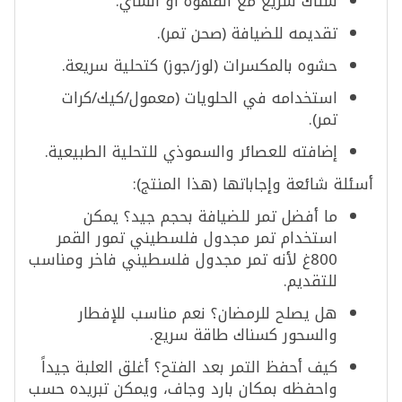
سناك سريع مع القهوة أو الشاي.
تقديمه للضيافة (صحن تمر).
حشوه بالمكسرات (لوز/جوز) كتحلية سريعة.
استخدامه في الحلويات (معمول/كيك/كرات
تمر).
إضافته للعصائر والسموذي للتحلية الطبيعية.
أسئلة شائعة وإجاباتها (هذا المنتج):
ما أفضل تمر للضيافة بحجم جيد؟ يمكن
استخدام تمر مجدول فلسطيني تمور القمر
800غ لأنه تمر مجدول فلسطيني فاخر ومناسب
للتقديم.
هل يصلح للرمضان؟ نعم مناسب للإفطار
والسحور كسناك طاقة سريع.
كيف أحفظ التمر بعد الفتح؟ أغلق العلبة جيداً
واحفظه بمكان بارد وجاف، ويمكن تبريده حسب