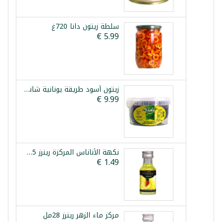
سلطة زيتون دانا 720غ
زيتون أسود طريقة يونانية شانيا 1.5كغ
نكهة الأناناس المركزة رينرز 25مل
مركز ماء الزهر رينرز 28مل