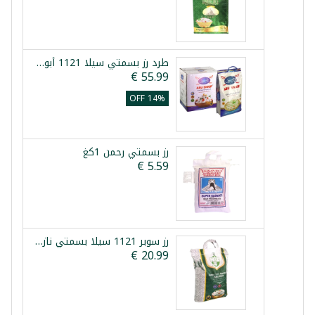
طرد رز بسمتي سيلا 1121 أبو سيوف 5×4كغ
14% OFF
رز بسمتي رحمن 1كغ
رز سوبر 1121 سيلا بسمتي ناز 5كغ