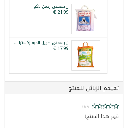
رز بسمتي رحمن 5كغ
رز بسمتي طويل الحبة إكسترا سونن 5كغ
تقيمم الزبائن للمنتج
0/5
قيم هذا المنتج!