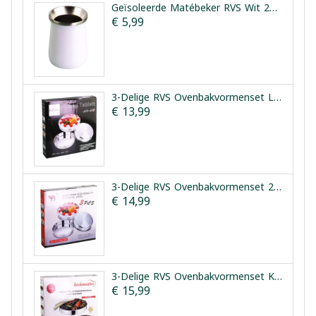
Geïsoleerde Matébeker RVS Wit 260 ml 13 cm
€ 5,99
3-Delige RVS Ovenbakvormenset Leybecks 28/32/36cm
€ 13,99
3-Delige RVS Ovenbakvormenset 28/32/36cm
€ 14,99
3-Delige RVS Ovenbakvormenset Kochmaster Platinum
€ 15,99