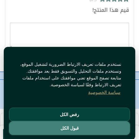
قيم هذا المنتج!
قيم المنتج
نستخدم ملفات تعريف الارتباط الضرورية لتشغيل الموقع،
ونستخدم ملفات التحليل والتسويق فقط بعد موافقتك.
معلومات عنا
رقم الاتصال
سياسات
ال WhatsApp
متابعة تصفح الموقع تعني موافقتك على استخدام ملفات
حقوق النشر©
Tawfeer 2018-2026
تعريف الارتباط وفقًا لسياسة الخصوصية.
سياسة الخصوصية
رفض الكل
هذا متجر جملة. الأسعار وميزات الشراء متاحة فقط للحسابات
المسجّلة
والمفعّلة
.
قبول الكل
سجّل دخول
أو
افتح حساب
.
أضف للسلة