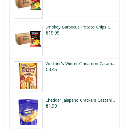
Smokey Barbecue Potato Chips Carton Fantasia 12x90g | طرد شيبس بطاطا بنكهة الباربكيو المدخن فانتازيا 12×90غ
€19.99
Werther's Winter Cinnamon Caramel Popcorn 140g | بوشار كراميل وقرفة وكوكيز ويثررز 140غ
€3.45
Cheddar Jalapeño Crackers Castania 100g | كراكرز شيدر هالبينو كاستانيا 100غ
€1.99