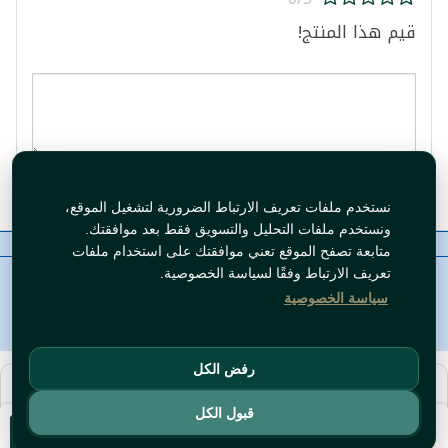
قيم هذا المنتج!
قيم المنتج
نستخدم ملفات تعريف الارتباط الضرورية لتشغيل الموقع،
ونستخدم ملفات التحليل والتسويق فقط بعد موافقتك.
معلومات عنا
رقم الاتصال
سياسات
ال WhatsApp
متابعة تصفح الموقع تعني موافقتك على استخدام ملفات
حقوق النشر©
Tawfeer 2018-2026
تعريف الارتباط وفقًا لسياسة الخصوصية.
سياسة الخصوصية
رفض الكل
هذا متجر جملة. الأسعار وميزات الشراء متاحة فقط للحسابات
المسجّلة
والمفعّلة
.
قبول الكل
سجّل دخول
أو
افتح حساب
.
أضف للسلة