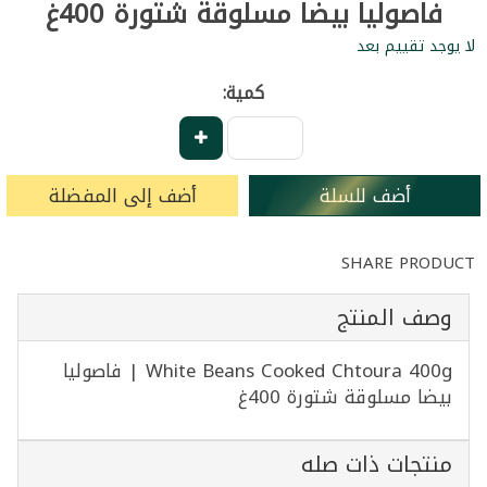
فاصوليا بيضا مسلوقة شتورة 400غ
لا يوجد تقييم بعد
كمية:
أضف للسلة
أضف إلى المفضلة
SHARE PRODUCT
وصف المنتج
White Beans Cooked Chtoura 400g | فاصوليا
بيضا مسلوقة شتورة 400غ
منتجات ذات صله