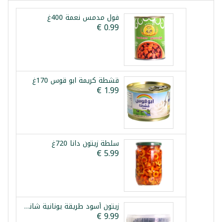
فول مدمس نعمة 400غ
قشطة كريمة ابو قوس 170غ
سلطة زيتون دانا 720غ
زيتون أسود طريقة يونانية شانيا 1.5كغ