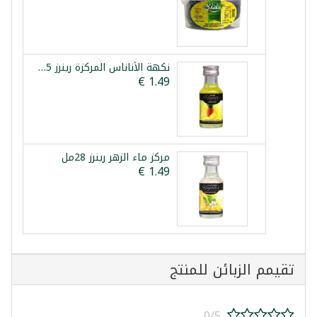
نكهة الأناناس المركزة رينرز 25مل
مركز ماء الزهر رينرز 28مل
تقيمم الزبائن للمنتج
0/5