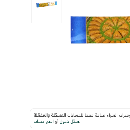
وميزات الشراء متاحة فقط للحسابات
المسجّلة والمفعّلة
افتح حساب
أو
سجّل دخول
.