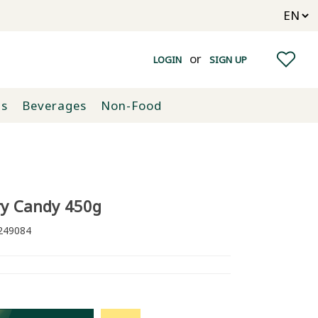
or
LOGIN
SIGN UP
ts
Beverages
Non-Food
try Candy 450g
49084