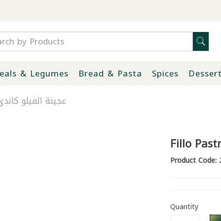
eals & Legumes
Bread & Pasta
Spices
Desser
o Pastry Candy 450g | عجينة الفيلو كاندي 450غ
Fillo Pas
Product Code:
2
Quantity