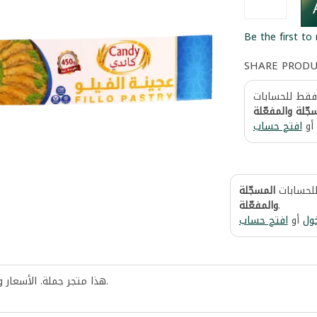
Be the first to
SHARE PROD
 فقط للحسابات
جّلة والمفعّلة
أو
افتح حساب
للحسابات
المسجّلة
والمفعّلة
.
ول
أو
افتح حساب
هذا متجر جملة. الأسعار 
.