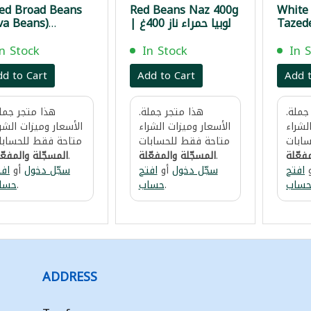
ed Broad Beans
Red Beans Naz 400g
White
Tazed
| لوبيا حمراء ناز 400غ
va Beans)
ازيدين
oura Garden
900غ
800g | فول
In Stock
In Stock
In 
شتورة 800غ
dd to Cart
Add to Cart
Add t
جملة.
هذا متجر جملة.
هذا متجر جملة
لشراء
الأسعار وميزات الشراء
الأسعار وميزات الشر
ابات
متاحة فقط للحسابات
متاحة فقط للحسابا
فعّلة
.
المسجّلة والمفعّلة
.
المسجّلة والمفعّ
افتح
سجّل دخول
أو
افتح
سجّل دخول
أو
افت
ساب
.
حساب
.
حسا
ADDRESS