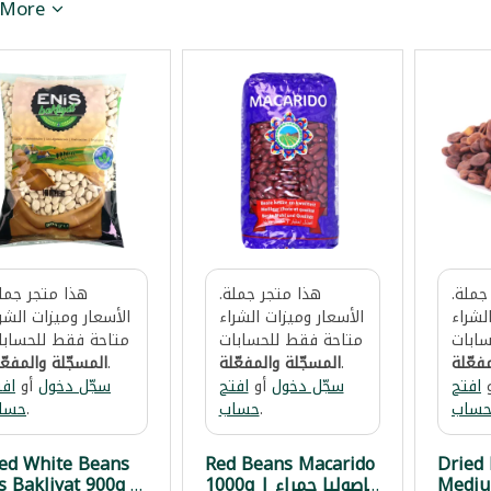
 More
جملة.
هذا متجر جملة.
هذا متجر جملة
لشراء
الأسعار وميزات الشراء
الأسعار وميزات الشر
ابات
متاحة فقط للحسابات
متاحة فقط للحسابا
فعّلة
.
المسجّلة والمفعّلة
.
المسجّلة والمفعّ
افتح
سجّل دخول
أو
افتح
سجّل دخول
أو
افت
ساب
.
حساب
.
حسا
ed White Beans
Red Beans Macarido
Dried
Mediu
1000g | فاصوليا حمراء
s Bakliyat 900g |