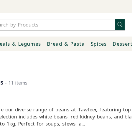
eals & Legumes
Bread & Pasta
Spices
Desser
s
- 11 items
re our diverse range of beans at Tawfeer, featuring to
election includes white beans, red kidney beans, and bla
o 1kg. Perfect for soups, stews, a...