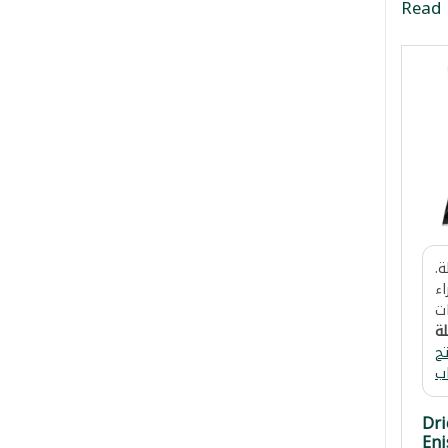
Read
.
اء
ت
لة
ح
ب
Dri
Eni