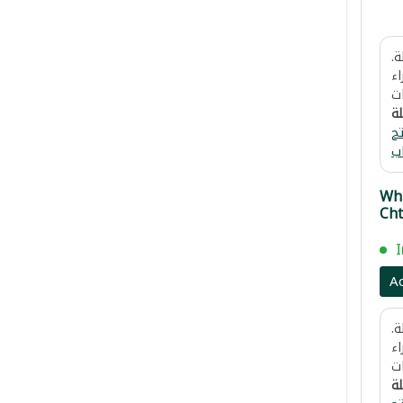
.
اء
ت
لة
ح
ب
Wh
Cht
ليا بيضاء
A
.
اء
ت
لة