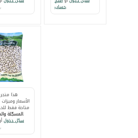
سجّل دخول
أو
افتح
سجّل دخول
أو
.
حساب
.
ح
هذا متجر 
الأسعار وميزات ا
متاحة فقط للحس
.
المسجّلة والم
سجّل دخول
أو
.
ح