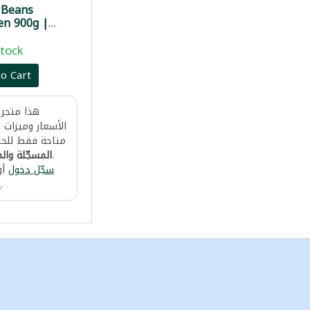
 Beans
en 900g |
فاصوليا بيضاء ت
Stock
o Cart
هذا متجر 
الأسعار وميزات ا
متاحة فقط للحس
.
المسجّلة والم
سجّل دخول
أو
.
ح