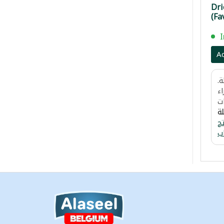
Dri
(Fa
Cht
 حب ناشف
A
.
اء
ت
لة
ح
ب