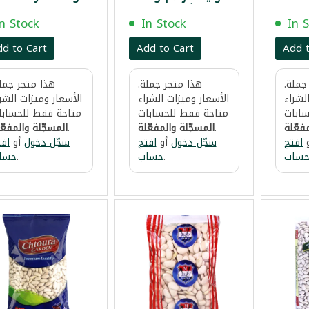
 | فول يابس
ماكاريدو 1000غ
فاصولياء بيضاء يا
بالوزن
إنيس باقليات 900غ
In Stock
In Stock
In 
dd to Cart
Add to Cart
Add t
جملة.
هذا متجر جملة.
هذا متجر جملة
لشراء
الأسعار وميزات الشراء
الأسعار وميزات الشر
ابات
متاحة فقط للحسابات
متاحة فقط للحسابا
فعّلة
.
المسجّلة والمفعّلة
.
المسجّلة والمفعّ
افتح
سجّل دخول
أو
افتح
سجّل دخول
أو
افت
ساب
.
حساب
.
حسا