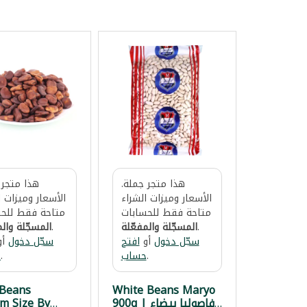
هذا متجر جملة.
هذا متجر 
الأسعار وميزات الشراء
الأسعار وميزات ا
متاحة فقط للحسابات
متاحة فقط للحس
.
المسجّلة والمفعّلة
.
المسجّلة والم
سجّل دخول
أو
افتح
سجّل دخول
أو
.
حساب
.
ح
 Beans
White Beans Maryo
900g | فاصوليا بيضاء
m Size By