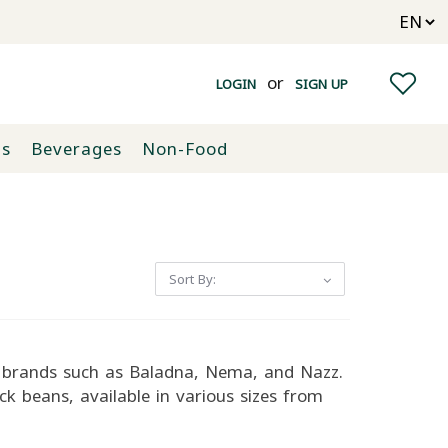
or
LOGIN
SIGN UP
ts
Beverages
Non-Food
Sort By:
p brands such as Baladna, Nema, and Nazz.
ck beans, available in various sizes from