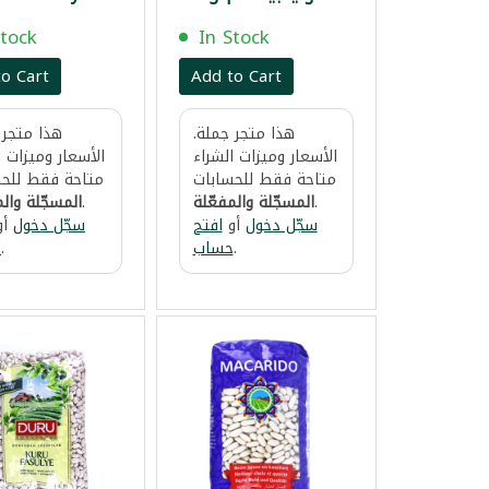
ماريو 900غ
Weight
حجم وسط 
Stock
In Stock
o Cart
Add to Cart
هذا متجر جملة.
هذا متجر 
الأسعار وميزات الشراء
الأسعار وميزات ا
متاحة فقط للحسابات
متاحة فقط للحس
.
المسجّلة والمفعّلة
.
المسجّلة والم
سجّل دخول
أو
افتح
سجّل دخول
أو
.
حساب
.
ح