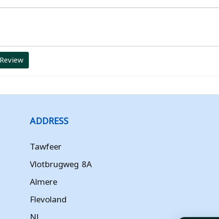
 Review
ADDRESS
Tawfeer
Vlotbrugweg 8A
Almere
Flevoland
NL