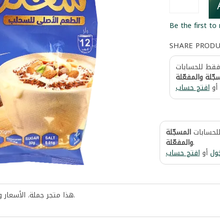
Be the first to
SHARE PROD
 فقط للحسابات
جّلة والمفعّلة
أو
افتح حساب
للحسابات
المسجّلة
والمفعّلة
.
ول
أو
افتح حساب
هذا متجر جملة. الأسعار 
.