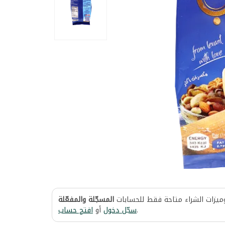
وميزات الشراء متاحة فقط للحسابات
المسجّلة والمفعّلة
افتح حساب
أو
سجّل دخول
.