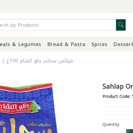
eals & Legumes
Bread & Pasta
Spices
Desser
Sahlap Orchid Mix El Sham 190g | ميكس سحلب حلو الشام 190غ
Sahlap Or
Product Code:
5
Quantity