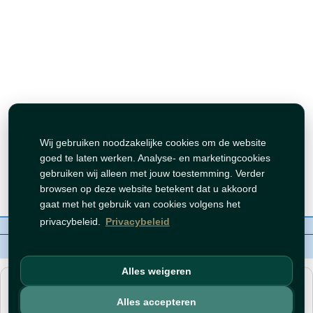
Wij gebruiken noodzakelijke cookies om de website
goed te laten werken. Analyse- en marketingcookies
gebruiken wij alleen met jouw toestemming. Verder
browsen op deze website betekent dat u akkoord
gaat met het gebruik van cookies volgens het
privacybeleid.
Privacybeleid
Over ons
Contact
Beleid
WhatsAppen
auteursrechten©
Tawfeer 2018-2026
Alles weigeren
هذا متجر جملة. الأسعار وميزات الشراء متاحة فقط للحسابات
المسجّلة
والمفعّلة
.
Alles accepteren
افتح حساب
أو
سجّل دخول
.