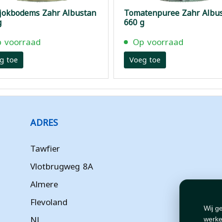
sjokbodems Zahr Albustan
Tomatenpuree Zahr Albu
g
660 g
 voorraad
Op voorraad
g toe
Voeg toe
ADRES
Tawfier
Vlotbrugweg 8A
Almere
Flevoland
Wij g
NL
werke