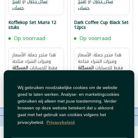
سجّل دخول
أو
افتح
سجّل دخول
أو
افتح
.
حساب
.
حساب
Koffiekop Set Murra 12
Dark Coffee Cup Black Set
stuks
12pcs
Op voorraad
Op voorraad
هذا متجر جملة. الأسعار
هذا متجر جملة. الأسعار
وميزات الشراء متاحة
وميزات الشراء متاحة
فقط للحسابات
المسجّلة
فقط للحسابات
المسجّلة
.
والمفعّلة
.
والمفعّلة
سجّل دخول
أو
افتح
سجّل دخول
أو
افتح
.
حساب
.
حساب
Wij gebruiken noodzakelijke cookies om de website
goed te laten werken. Analyse- en marketingcookies
gebruiken wij alleen met jouw toestemming. Verder
browsen op deze website betekent dat u akkoord
Over ons
Contact
Beleid
WhatsAppen
gaat met het gebruik van cookies volgens het
auteursrechten©
Tawfeer 2018-2026
privacybeleid.
Privacybeleid