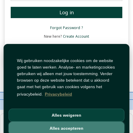
Log in
Forgot Password ?
New here?
Create Account
Wij gebruiken noodzakelijke cookies om de website
goed te laten werken. Analyse- en marketingcookies
gebruiken wij alleen met jouw toestemming. Verder
browsen op deze website betekent dat u akkoord
gaat met het gebruik van cookies volgens het
privacybeleid.
Privacybeleid
Over ons
Contact
Beleid
WhatsAppen
auteursrechten©
Tawfeer 2018-2026
Alles weigeren
هذا متجر جملة. الأسعار وميزات الشراء متاحة فقط للحسابات
المسجّلة
والمفعّلة
.
Alles accepteren
افتح حساب
أو
سجّل دخول
.