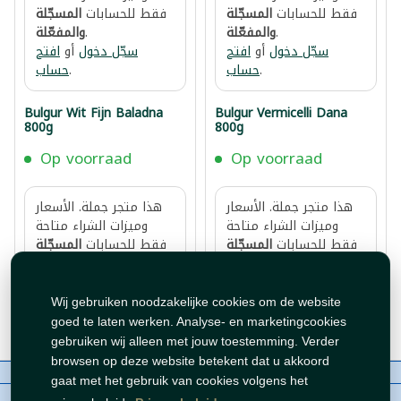
فقط للحسابات
المسجّلة
فقط للحسابات
المسجّلة
.
والمفعّلة
.
والمفعّلة
سجّل دخول
أو
افتح
سجّل دخول
أو
افتح
.
حساب
.
حساب
Bulgur Wit Fijn Baladna
Bulgur Vermicelli Dana
800g
800g
Op voorraad
Op voorraad
هذا متجر جملة. الأسعار
هذا متجر جملة. الأسعار
وميزات الشراء متاحة
وميزات الشراء متاحة
فقط للحسابات
المسجّلة
فقط للحسابات
المسجّلة
.
والمفعّلة
.
والمفعّلة
سجّل دخول
أو
افتح
سجّل دخول
أو
افتح
.
حساب
.
حساب
Wij gebruiken noodzakelijke cookies om de website
goed te laten werken. Analyse- en marketingcookies
gebruiken wij alleen met jouw toestemming. Verder
browsen op deze website betekent dat u akkoord
Over ons
Contact
Beleid
WhatsAppen
gaat met het gebruik van cookies volgens het
auteursrechten©
Tawfeer 2018-2026