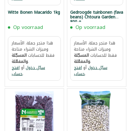
Witte Bonen Macarido 1kg
Gedroogde tuinbonen (fava
beans) Chtoura Garden
800 g
Op voorraad
Op voorraad
هذا متجر جملة. الأسعار
هذا متجر جملة. الأسعار
وميزات الشراء متاحة
وميزات الشراء متاحة
فقط للحسابات
المسجّلة
فقط للحسابات
المسجّلة
.
والمفعّلة
.
والمفعّلة
سجّل دخول
أو
افتح
سجّل دخول
أو
افتح
.
حساب
.
حساب