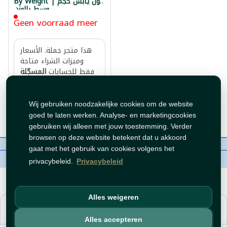
By Weight | فول يابس حجم
وسط بالوزن
Geen voorraad meer
هذا متجر جملة. الأسعار
وميزات الشراء متاحة
فقط للحسابات
المسجّلة
.
والمفعّلة
سجّل دخول
أو
افتح
.
حساب
Wij gebruiken noodzakelijke cookies om de website
goed te laten werken. Analyse- en marketingcookies
gebruiken wij alleen met jouw toestemming. Verder
browsen op deze website betekent dat u akkoord
Over ons
Contact
Beleid
WhatsAppen
gaat met het gebruik van cookies volgens het
auteursrechten©
Tawfeer 2018-2026
privacybeleid.
Privacybeleid
Alles weigeren
هذا متجر جملة. الأسعار وميزات الشراء متاحة فقط للحسابات
المسجّلة
.
والمفعّلة
Alles accepteren