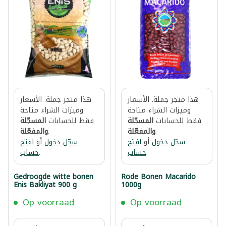
هذا متجر جملة. الأسعار
هذا متجر جملة. الأسعار
وميزات الشراء متاحة
وميزات الشراء متاحة
فقط للحسابات
المسجّلة
فقط للحسابات
المسجّلة
.
والمفعّلة
.
والمفعّلة
سجّل دخول
أو
افتح
سجّل دخول
أو
افتح
.
حساب
.
حساب
Gedroogde witte bonen
Rode Bonen Macarido
Enis Bakliyat 900 g
1000g
Op voorraad
Op voorraad