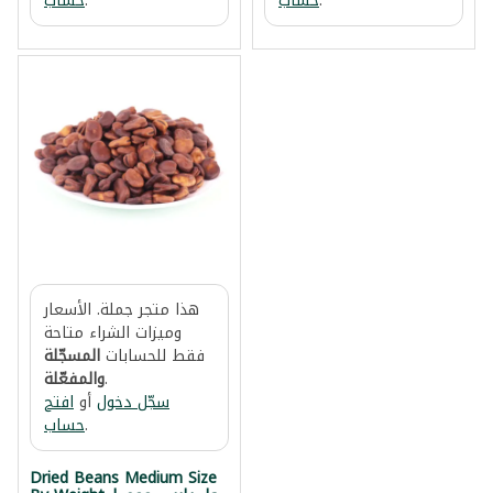
.
حساب
.
حساب
هذا متجر جملة. الأسعار
وميزات الشراء متاحة
فقط للحسابات
المسجّلة
.
والمفعّلة
سجّل دخول
أو
افتح
.
حساب
Dried Beans Medium Size