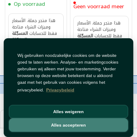
Op voorraad
Geen voorraad meer
هذا متجر جملة. الأسعار
هذا متجر جملة. الأسعار
وميزات الشراء متاحة
وميزات الشراء متاحة
فقط للحسابات
المسجّلة
فقط للحسابات
المسجّلة
.
والمفعّلة
.
والمفعّلة
سجّل دخول
أو
افتح
سجّل دخول
أو
افتح
.
حساب
.
حساب
Wij gebruiken noodzakelijke cookies om de website
goed te laten werken. Analyse- en marketingcookies
gebruiken wij alleen met jouw toestemming. Verder
browsen op deze website betekent dat u akkoord
Over ons
Contact
Beleid
WhatsAppen
gaat met het gebruik van cookies volgens het
auteursrechten©
Tawfeer 2018-2026
privacybeleid.
Privacybeleid
Alles weigeren
هذا متجر جملة. الأسعار وميزات الشراء متاحة فقط للحسابات
المسجّلة
.
والمفعّلة
Alles accepteren
.
سجّل دخول
أو
افتح حساب
Filter
Sorteer op