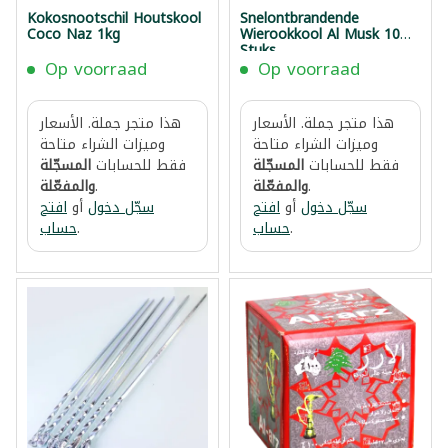
Kokosnootschil Houtskool
Snelontbrandende
Coco Naz 1kg
Wierookkool Al Musk 10
Stuks
Op voorraad
Op voorraad
هذا متجر جملة. الأسعار
هذا متجر جملة. الأسعار
وميزات الشراء متاحة
وميزات الشراء متاحة
فقط للحسابات
المسجّلة
فقط للحسابات
المسجّلة
.
والمفعّلة
.
والمفعّلة
سجّل دخول
أو
افتح
سجّل دخول
أو
افتح
.
حساب
.
حساب