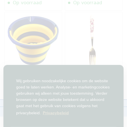
Op voorraad
Op voorraad
Inklapbare Emmer 3 laag
Gouden keramische
vorkenset - 6 stuks
Wij gebruiken noodzakelijke cookies om de website
Op voorraad
Op voorraad
goed te laten werken. Analyse- en marketingcookies
gebruiken wij alleen met jouw toestemming. Verder
browsen op deze website betekent dat u akkoord
Over ons
Contact
Beleid
WhatsAppen
gaat met het gebruik van cookies volgens het
auteursrechten©
Tawfeer 2018-2026
privacybeleid.
Privacybeleid