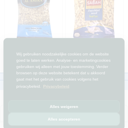
Melonpitten Super Alamira
Courgette Zaden Sabah
300g
250g
Wij gebruiken noodzakelijke cookies om de website
Op voorraad
Op voorraad
goed te laten werken. Analyse- en marketingcookies
gebruiken wij alleen met jouw toestemming. Verder
browsen op deze website betekent dat u akkoord
Over ons
Contact
Beleid
WhatsAppen
gaat met het gebruik van cookies volgens het
auteursrechten©
Tawfeer 2018-2026
privacybeleid.
Privacybeleid
Alles weigeren
هذا متجر جملة. الأسعار وميزات الشراء متاحة فقط للحسابات
المسجّلة
والمفعّلة
.
Alles accepteren
افتح حساب
أو
سجّل دخول
.
Filter
Sorteer op